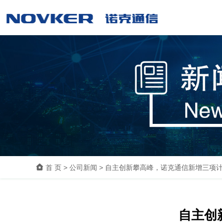

首 页
>
公司新闻
>
自主创新攀高峰，诺克通信新增三项
自主创